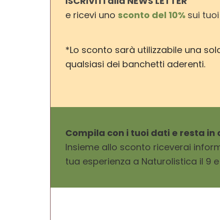
ISCRIVITI alla NEWS LETTER
e ricevi uno
sconto del 10%
sui tuoi
*Lo sconto sarà utilizzabile una sol
qualsiasi dei banchetti aderenti.
Compila con i tuoi dati e resta in
Insieme allo sconto riceverai inform
tua esperienza a Naturolistica il 9 