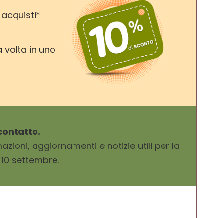
acquisti*
a volta in uno
 contatto.
azioni, aggiornamenti e notizie utili per la
e 10 settembre.