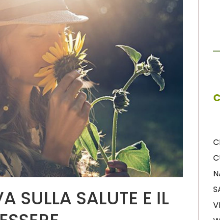
C
C
C
N
S
A SULLA SALUTE E IL
V