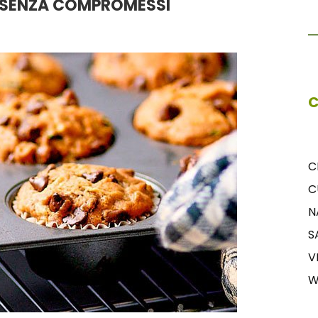
O SENZA COMPROMESSI
C
C
C
N
S
V
W