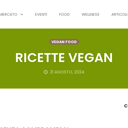
MERCATO
EVENTI
FOOD
WELLNESS
ARTICOLI
VEGAN FOOD
RICETTE VEGAN
21 AGOSTO, 2024
C