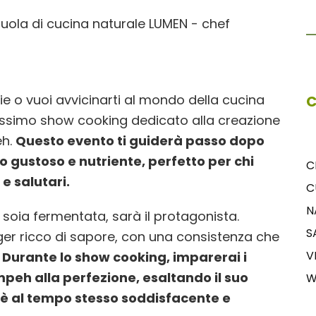
rie o vuoi avvicinarti al mondo della cucina
C
ossimo show cooking dedicato alla creazione
eh.
Questo evento ti guiderà passo dopo
o gustoso e nutriente, perfetto per chi
C
e salutari.
C
N
 soia fermentata, sarà il protagonista.
S
ger ricco di sapore, con una consistenza che
V
.
Durante lo show cooking, imparerai i
mpeh alla perfezione, esaltando il suo
W
 è al tempo stesso soddisfacente e